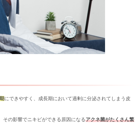
期
にできやすく、成長期において過剰に分泌されてしまう皮
、その影響でニキビができる原因になる
アクネ菌がたくさん繁