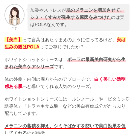
加齢やストレスが
肌のメラニンを増加させて、
シミ・くすみが発生する原因をみつけた
のは実
はPOLAなんです。
こま
【美白】
って言葉はあたりまえのように使ってるけど、
実は
生みの親はPOLA
ってご存じでしたか？
ホワイトショットシリーズは、
ポーラの最新美白研究から生
まれた美白ケアシリーズ
です。
体の外側・内側の両方からのアプローチで、
白く美しい透明
感ある肌
へと導いてくれる人気のシリーズ。
ホワイトショットシリーズには「ルシノール」や「ビタミンC
誘導体」「トラネキサム酸」などの美白有効成分がたっぷり
配合しています。
メラニンの蓄積を抑え、シミそばかすを防いで美白効果を促
してくれる
のが特徴。