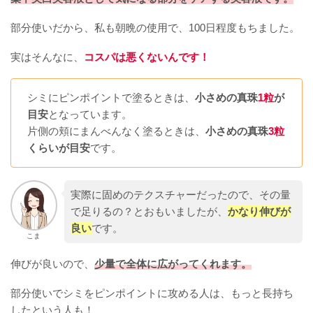
部分使いだから、私も朝晩の使用で、100日程度もちました。
実はそんなに、
コスパは悪くないんです！
シミにピンポイントで塗るときは、
小さめの真珠
1粒
が
目安
となっています。
片側の頬にまんべんなく塗るときは、
小さめの真珠
3粒
くらいが目安
です。
実際に固めのテクスチャーだったので、その量
で足りるの？とおもいましたが、
かなり伸びが
良い
です。
こま
伸びが良いので、
少量で全体に広がってくれます。
部分使いでシミをピンポイントに攻める人は、もっと長持ち
したという人も！