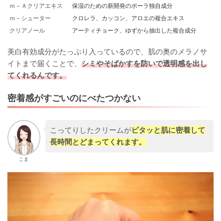
ｍ－Ａクリアエキス
保湿のための新開発のポーラ独自成分
ｍ－シューター
クロレラ、カッコン、アロエの複合エキス
クリアノール
アーティチョーク、ゆずから抽出した複合成分
美白有効成分がたっぷり入っているので、肌の奥のメラノサ
イトまで届くことで、
シミやそばかすを防いで透明感を出し
てくれるんです。
密着感がすごいのにべたつかない
こってりしたクリームが
ピタッと肌に密着して
長時間とどまってくれます。
こま