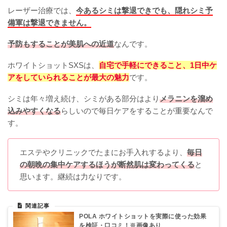
レーザー治療では、
今あるシミは撃退できでも、隠れシミ予
備軍は撃退できません。
予防もすることが美肌への近道
なんです。
ホワイトショットSXSは、
自宅で手軽にできること、1日中ケ
アをしていられることが最大の魅力
です。
シミは年々増え続け、シミがある部分はより
メラニンを溜め
込みやすくなる
らしいので毎日ケアをすることが重要なんで
す。
エステやクリニックでたまにお手入れするより、
毎日
の朝晩の集中ケアするほうが断然肌は変わってくる
と
思います。継続は力なりです。
POLA ホワイトショットを実際に使った効果
を検証・口コミ！※画像あり