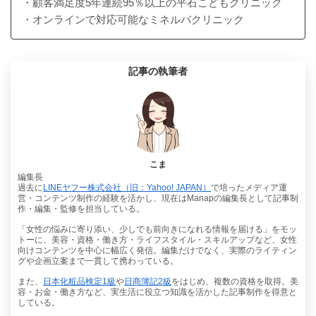
・顧客満足度5年連続95％以上の平石こどもクリニック
・オンラインで対応可能なミネルバクリニック
記事の執筆者
こま
編集長
過去に
LINEヤフー株式会社（旧：Yahoo! JAPAN）
で培ったメディア運
営・コンテンツ制作の経験を活かし、現在はManapの編集長として記事制
作・編集・監修を担当している。
「女性の悩みに寄り添い、少しでも前向きになれる情報を届ける」をモッ
トーに、美容・資格・働き方・ライフスタイル・スキルアップなど、女性
向けコンテンツを中心に幅広く発信。編集だけでなく、実際のライティン
グや企画立案まで一貫して携わっている。
また、
日本化粧品検定1級
や
日商簿記2級
をはじめ、複数の資格を取得。美
容・お金・働き方など、実生活に役立つ知識を活かした記事制作を得意と
している。