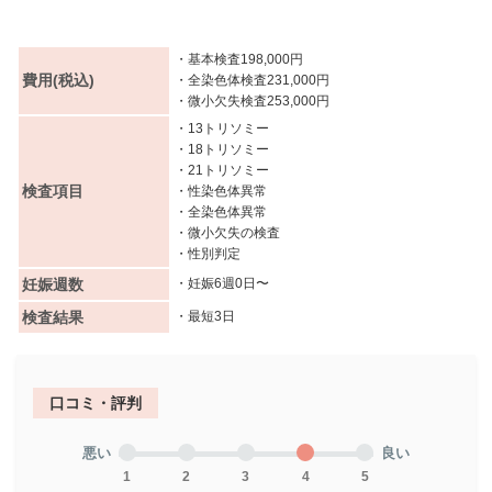
・基本検査198,000円
費用(税込)
・全染色体検査231,000円
・微小欠失検査253,000円
・13トリソミー
・18トリソミー
・21トリソミー
検査項目
・性染色体異常
・全染色体異常
・微小欠失の検査
・性別判定
妊娠週数
・妊娠6週0日〜
検査結果
・最短3日
口コミ・評判
悪い
良い
1
2
3
4
5