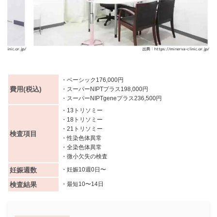
・ベーシック176,000円
費用(税込)
・スーパーNIPTプラス198,000円
・スーパーNIPTgeneプラス236,500円
・13トリソミー
・18トリソミー
・21トリソミー
検査項目
・性染色体異常
・全染色体異常
・微小欠失の検査
妊娠週数
・妊娠10週0日〜
検査結果
・最短10〜14日