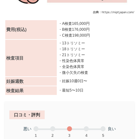
・A検査165,000円
費用(税込)
・B検査176,000円
・C検査198,000円
・13トリソミー
・18トリソミー
・21トリソミー
検査項目
・性染色体異常
・全染色体異常
・微小欠失の検査
妊娠週数
・妊娠10週0日〜
検査結果
・最短5〜10日
口コミ・評判
悪い
良い
1
2
3
4
5