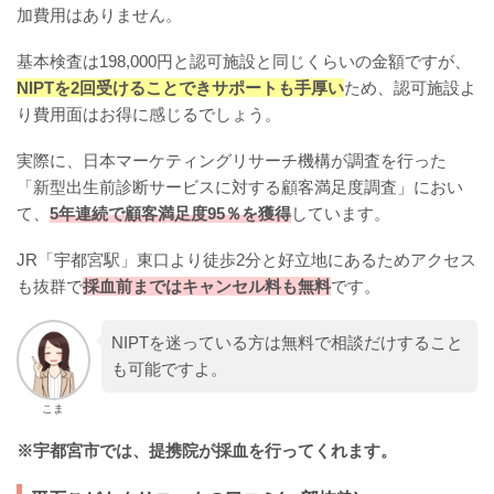
加費用はありません。
基本検査は198,000円と認可施設と同じくらいの金額ですが、
NIPTを2回受けることできサポートも手厚い
ため、認可施設よ
り費用面はお得に感じるでしょう。
実際に、日本マーケティングリサーチ機構が調査を行った
「新型出生前診断サービスに対する顧客満足度調査」におい
て、
5年連続で顧客満足度95％を獲得
しています。
JR「宇都宮駅」東口より徒歩2分と好立地にあるためアクセス
も抜群で
採血前まではキャンセル料も無料
です。
NIPTを迷っている方は無料で相談だけすること
も可能ですよ。
こま
※宇都宮市では、提携院が採血を行ってくれます。