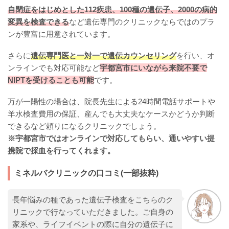
自閉症をはじめとした112疾患、100種の遺伝子、2000の病的
変異を検査できる
など遺伝専門のクリニックならではのプラ
ンが豊富に用意されています。
さらに
遺伝専門医と一対一で遺伝カウンセリング
を行い、オ
ンラインでも対応可能など
宇都宮市にいながら来院不要で
NIPTを受けることも可能
です。
万が一陽性の場合は、院長先生による24時間電話サポートや
羊水検査費用の保証、産んでも大丈夫なケースかどうか判断
できるなど頼りになるクリニックでしょう。
※宇都宮市ではオンラインで対応してもらい、通いやすい提
携院で採血を行ってくれます。
ミネルバクリニックの口コミ(一部抜粋)
長年悩みの種であった遺伝子検査をこちらのク
リニックで行なっていただきました。ご自身の
家系や、ライフイベントの際に自分の遺伝子に