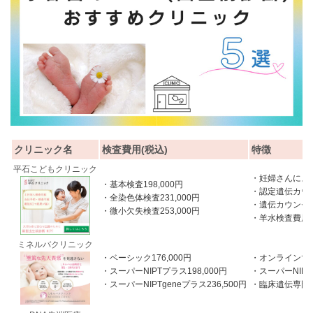
クリニック名
検査費用(税込)
特徴
平石こどもクリニック
・妊婦さんによ
・基本検査198,000円
・認定遺伝カウ
・全染色体検査231,000円
・遺伝カウンセ
・微小欠失検査253,000円
・羊水検査費用
ミネルバクリニック
・ベーシック176,000円
・オンラインで
・スーパーNIPTプラス198,000円
・スーパーNIP
・スーパーNIPTgeneプラス236,500円
・臨床遺伝専門