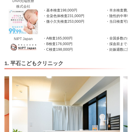
DNA先端医療
株式会社
・基本検査198,000円
・羊水検査費用
・全染色体検査231,000円
・陰性的中率99
・微小欠失検査253,000円
・当日検査可能
・A検査165,000円
・全国多数の提
NIPT Japan
・B検査176,000円
・採血前までキ
・C検査198,000円
・妊娠週数に関
1. 平石こどもクリニック