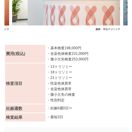
・基本検査198,000円
費用(税込)
・全染色体検査231,000円
・微小欠失検査253,000円
・13トリソミー
・18トリソミー
・21トリソミー
検査項目
・性染色体異常
・全染色体異常
・微小欠失の検査
・性別判定
妊娠週数
・妊娠6週0日〜
検査結果
・最短3日