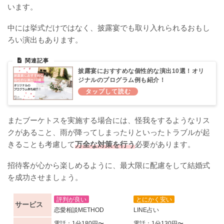
います。
中には挙式だけではなく、披露宴でも取り入れられるおもし
ろい演出もあります。
披露宴におすすめな個性的な演出10選！オリ
ジナルのプログラム例も紹介！
またブーケトスを実施する場合には、怪我をするようなリス
クがあること、雨が降ってしまったりといったトラブルが起
きることも考慮して
万全な対策を行う
必要があります。
招待客が心から楽しめるように、最大限に配慮をして結婚式
を成功させましょう。
評判が良い
とにかく安い
サービス
恋愛相談METHOD
LINE占い
電話：1分180円〜
電話：1分130円〜