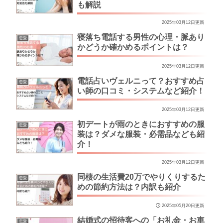
も解説
2025年03月12日更新
寝落ち電話する男性の心理・脈あり
恋愛
かどうか確かめるポイントは？
2025年03月12日更新
電話占いヴェルニって？おすすめ占
恋愛
い師の口コミ・システムなど紹介！
2025年03月12日更新
初デートが雨のときにおすすめの服
恋愛
装は？ダメな服装・必需品なども紹
介！
2025年03月12日更新
同棲の生活費20万でやりくりするた
恋愛
めの節約方法は？内訳も紹介
2025年05月20日更新
結婚式の招待客への「お礼金・お車
恋愛