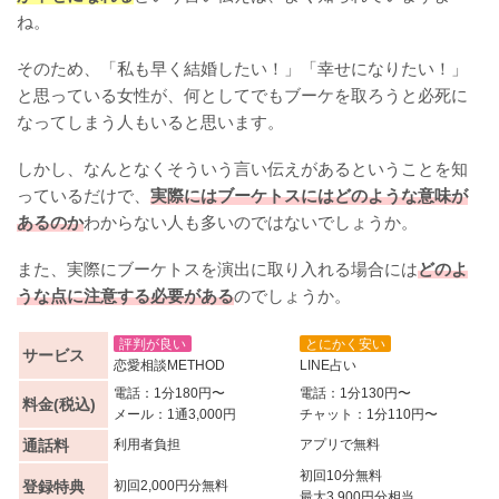
ね。
そのため、「私も早く結婚したい！」「幸せになりたい！」
と思っている女性が、何としてでもブーケを取ろうと必死に
なってしまう人もいると思います。
しかし、なんとなくそういう言い伝えがあるということを知
っているだけで、
実際にはブーケトスにはどのような意味が
あるのか
わからない人も多いのではないでしょうか。
また、実際にブーケトスを演出に取り入れる場合には
どのよ
うな点に注意する必要がある
のでしょうか。
評判が良い
とにかく安い
サービス
恋愛相談METHOD
LINE占い
電話：1分180円〜
電話：1分130円〜
料金(税込)
メール：1通3,000円
チャット：1分110円〜
通話料
利用者負担
アプリで無料
初回10分無料
登録特典
初回2,000円分無料
最大3,900円分相当