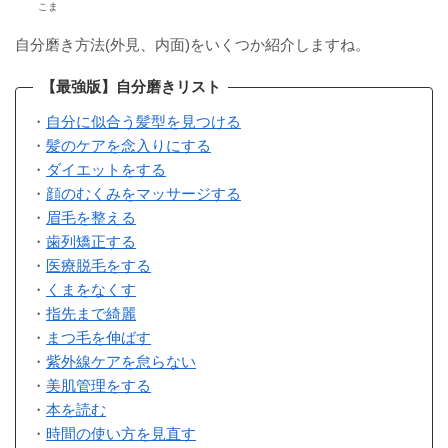
こま
自分磨き方法(外見、内面)をいくつか紹介しますね。
【最強版】自分磨きリスト
・
自分に似合う髪型を見つける
・
髪のケアを念入りにする
・
ダイエットをする
・
顔のむくみをマッサージする
・
眉毛を整える
・
歯列矯正する
・
医療脱毛をする
・
くまをなくす
・
指先まで綺麗
・
まつ毛を伸ばす
・
紫外線ケアを怠らない
・
美肌管理をする
・
本を読む
・
時間の使い方を見直す