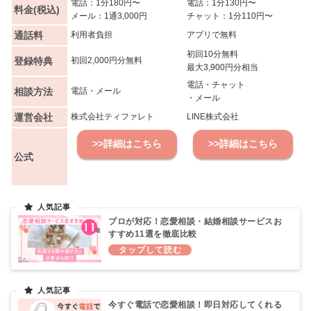
電話：1分180円〜
電話：1分130円〜
料金(税込)
メール：1通3,000円
チャット：1分110円〜
通話料
利用者負担
アプリで無料
初回10分無料
登録特典
初回2,000円分無料
最大3,900円分相当
電話・チャット
相談方法
電話・メール
・メール
運営会社
株式会社ティファレト
LINE株式会社
>>詳細はこちら
>>詳細はこちら
公式
プロが対応！恋愛相談・結婚相談サービスお
すすめ11選を徹底比較
今すぐ電話で恋愛相談！即日対応してくれる