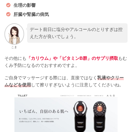
生理の影響
肝臓や腎臓の病気
デート前日に塩分やアルコールのとりすぎは控
えた方が良いでしょう。
こま
その他にも
「カリウム」や「ビタミンB群」のサプリ摂取
もむ
くみ予防になるのでおすすめですよ。
ご自身でマッサージする際には、直接ではなく
乳液やクリー
ムなどを使用
して擦りすぎないように注意してくださいね。