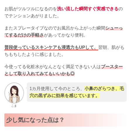
お肌がツルツルになるのを
洗い流した瞬間すぐ実感できる
の
でテンションあがりました。
またスプレータイプなのでお風呂から上がった瞬間
シューっ
てするだけの手軽さ
があってかなり便利。
普段使っているスキンケアも浸透力もUPして、
翌朝、肌がも
ちもちしたように感じました。
今使ってる化粧水がなんとなく満足できない人は
ブースター
として取り入れてみてもいいかも◎
1カ月使用して今のところ、
小鼻のざらつき、毛
穴の黒ずみに効果を感じています。
こま
少し気になった点は？